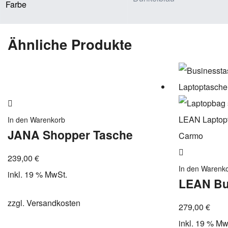
Farbe
Ähnliche Produkte
Zur
Wunschliste
In den Warenkorb
JANA Shopper Tasche
hinzufügen
Zur
239,00
€
Wunschliste
In den Warenk
inkl. 19 % MwSt.
LEAN Bu
hinzufügen
zzgl.
Versandkosten
279,00
€
inkl. 19 % Mw