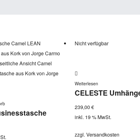
Nicht verfügbar
Zur
Wunschliste
Weiterlesen
CELESTE Umhänge
hinzufügen
orb
239,00
€
sinesstasche
inkl. 19 % MwSt.
zzgl.
Versandkosten
St.