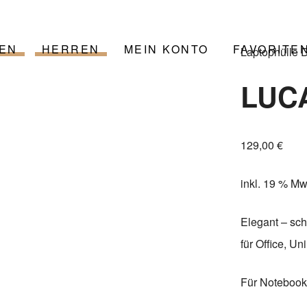
EN
HERREN
MEIN KONTO
FAVORITE
Laptophülle D
LUCA
129,00
€
inkl. 19 % Mw
Elegant – sch
für Office, U
Für Notebooks