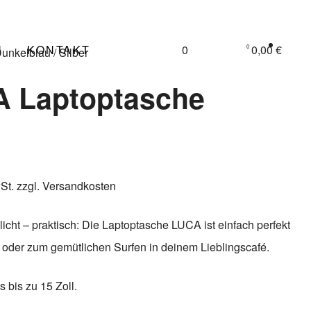
N
KONTAKT
0
0,00 €
0
unkelblau / Silber
 Laptoptasche
St.
zzgl.
Versandkosten
licht – praktisch: Die Laptoptasche LUCA ist einfach perfekt
ni oder zum gemütlichen Surfen in deinem Lieblingscafé.
 bis zu 15 Zoll.